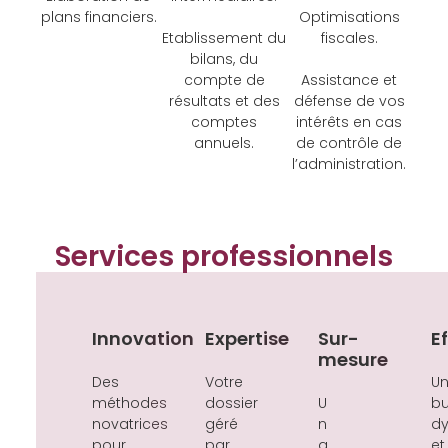
plans financiers.
Optimisations
Etablissement du
fiscales.
bilans, du
compte de
Assistance et
résultats et des
défense de vos
comptes
intérêts en cas
annuels.
de contrôle de
l’administration.
Services professionnels
Innovation
Expertise
Sur-
E
mesure
Des
Votre
U
méthodes
dossier
U
b
novatrices
géré
n
d
pour
par
a
et