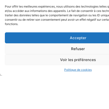
Pour offrir les meilleures expériences, nous utilisons des technologies telles
et/ou accéder aux informations des appareils. Le fait de consentir à ces tec
traiter des données telles que le comportement de navigation ou les ID uniques
consentir ou de retirer son consentement peut avoir un effet négatif sur certa
fonctions.
Formation
Disponibilité
Ecoute
Et
Accepter
Suivi
Nos
Un
collaborateurs
contact
Refuser
suivent
direct
Nous
régulièrement
avec
sommes
des
votre
à
Voir les préférences
formations
comptable
l’écoute
en
disponible
de
Politique de cookies
comptabilité
et
vos
et
proche
problématiqu
fiscalité.
de
et
ses
suivons
clients.
votre
dossier
de