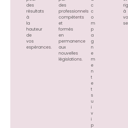
des
des
c
ri
résultats
professionnels
c
à
à
compétents
o
vo
la
et
m
se
hauteur
formés
p
de
en
a
vos
permanence
g
espérances.
aux
n
nouvelles
e
législations.
m
e
n
t
e
t
s
u
i
v
i
p